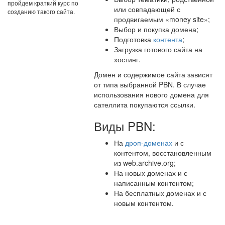
пройдем краткий курс по
или совпадающей с
созданию такого сайта.
продвигаемым «money site»;
Выбор и покупка домена;
Подготовка
контента
;
Загрузка готового сайта на
хостинг.
Домен и содержимое сайта зависят
от типа выбранной PBN. В случае
использования нового домена для
сателлита покупаются ссылки.
Виды PBN:
На
дроп-доменах
и с
контентом, восстановленным
из web.archive.org;
На новых доменах и с
написанным контентом;
На бесплатных доменах и с
новым контентом.