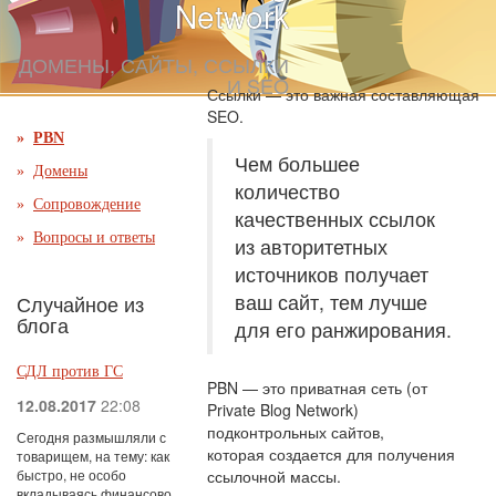
Network
ДОМЕНЫ, САЙТЫ, ССЫЛКИ
И SEO
Ссылки — это важная составляющая
SEO.
PBN
Чем большее
Домены
количество
Сопровождение
качественных ссылок
Вопросы и ответы
из авторитетных
источников получает
ваш сайт, тем лучше
Случайное из
блога
для его ранжирования.
СДЛ против ГС
PBN — это приватная сеть (от
12.08.2017
22:08
Private Blog Network)
подконтрольных сайтов,
Сегодня размышляли с
которая создается для получения
товарищем, на тему: как
быстро, не особо
ссылочной массы.
вкладываясь финансово